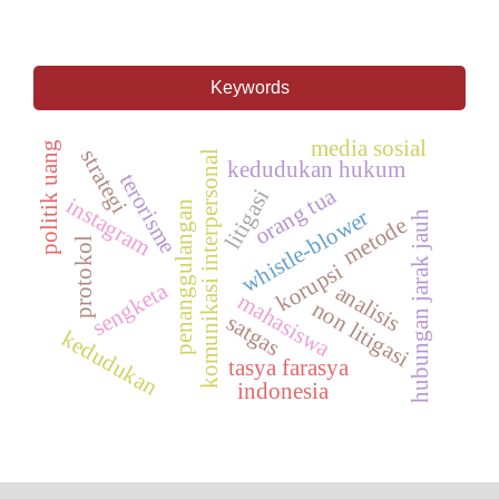
Keywords
media sosial
politik uang
strategi
komunikasi interpersonal
kedudukan hukum
terorisme
orang tua
litigasi
instagram
penanggulangan
whistle-blower
hubungan jarak jauh
metode
protokol
korupsi
sengketa
analisis
mahasiswa
non litigasi
satgas
kedudukan
tasya farasya
indonesia